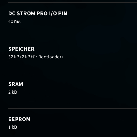
DC STROM PRO I/O PIN
40 mA
SPEICHER
32 kB (2 kB für Bootloader)
SRAM
2 kB
EEPROM
1 kB