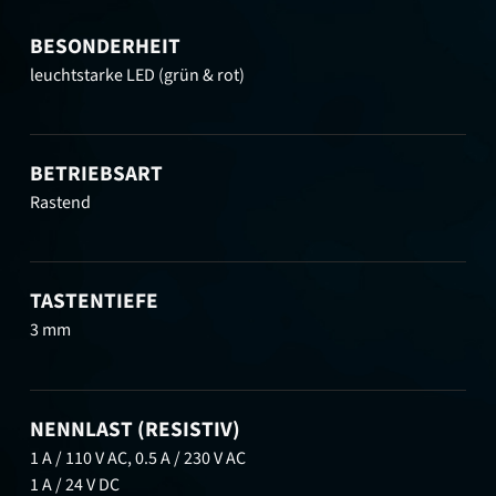
BESONDERHEIT
leuchtstarke LED (grün & rot)
BETRIEBSART
Rastend
TASTENTIEFE
3 mm
NENNLAST (RESISTIV)
1 A / 110 V AC, 0.5 A / 230 V AC
1 A / 24 V DC