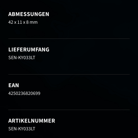
ABMESSUNGEN
42 x 11 x 8 mm
LIEFERUMFANG
SEN-KY033LT
EAN
4250236820699
ARTIKELNUMMER
SEN-KY033LT