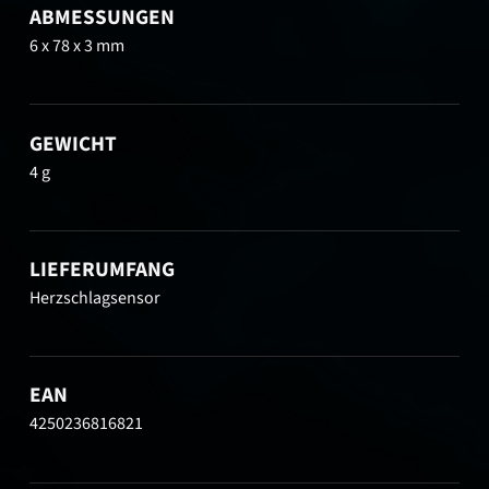
ABMESSUNGEN
6 x 78 x 3 mm
GEWICHT
4 g
LIEFERUMFANG
Herzschlagsensor
EAN
4250236816821