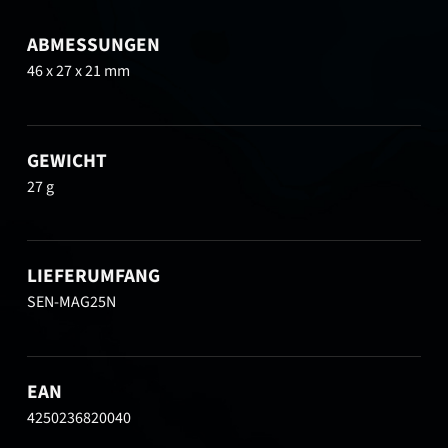
ABMESSUNGEN
46 x 27 x 21 mm
GEWICHT
27 g
LIEFERUMFANG
SEN-MAG25N
EAN
4250236820040