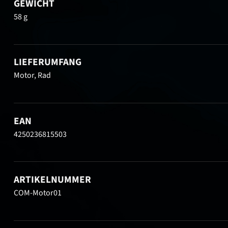
GEWICHT
58 g
LIEFERUMFANG
Motor, Rad
EAN
4250236815503
ARTIKELNUMMER
COM-Motor01