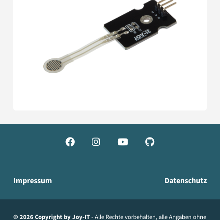




Impressum
Datenschutz
© 2026 Copyright by Joy-IT
- Alle Rechte vorbehalten, alle Angaben ohne