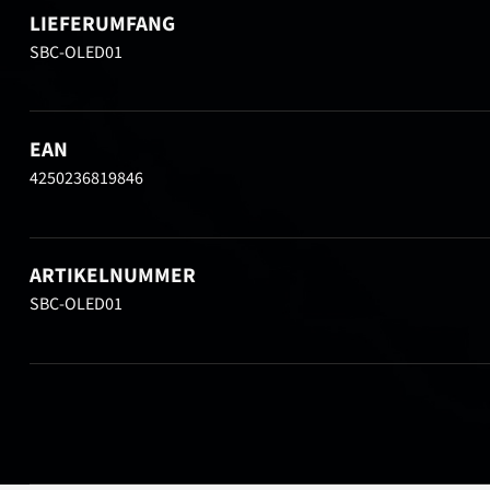
LIEFERUMFANG
SBC-OLED01
EAN
4250236819846
ARTIKELNUMMER
SBC-OLED01